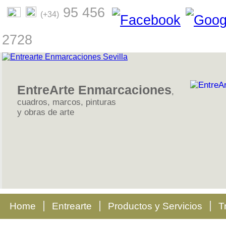
95 456
(+34)
2728
EntreArte Enmarcaciones
,
cuadros, marcos, pinturas
y obras de arte
Home
Entrearte
Productos y Servicios
T