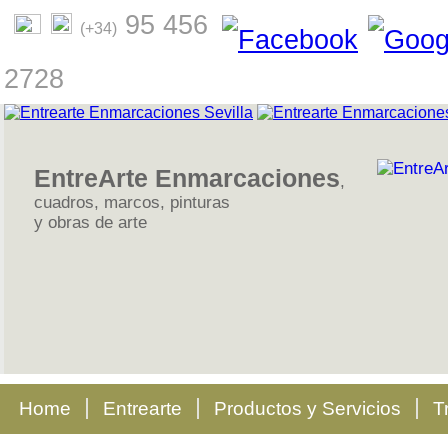
95 456
(+34)
2728
EntreArte Enmarcaciones
,
cuadros, marcos, pinturas
y obras de arte
Home
Entrearte
Productos y Servicios
T