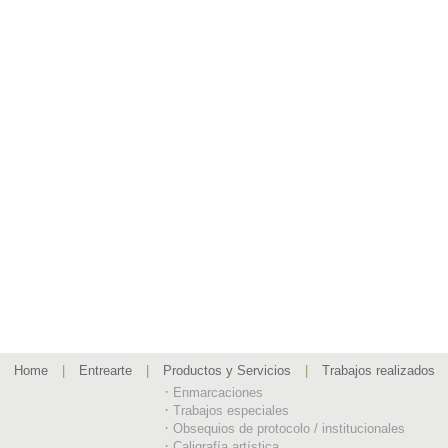
Home
|
Entrearte
|
Productos y Servicios
|
Trabajos realizados
·
Enmarcaciones
·
Trabajos especiales
·
Obsequios de protocolo / institucionales
·
Caligrafía artística