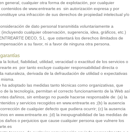
 en general, cualquier otra forma de explotación, por cualquier
s contenidos de www.entrearte.es sin autorización expresa y por
stituye una infracción de sus derechos de propiedad intelectual y/o
consideración de dato personal transmitida voluntariamente a
 (incluyendo cualquier observación, sugerencia, idea, gráficos, etc.)
 ENTREARTE DECO, S.L. que ostentará los derechos ilimitados de
ompensación a su favor, ni a favor de ninguna otra persona.
garantías
icitud, fiabilidad, utilidad, veracidad o exactitud de los servicios o
rearte.es por tanto excluye cualquier responsabilidad directa o
oda naturaleza, derivada de la defraudación de utilidad o expectativas
a misma.
a adoptado las medidas tanto técnicas como organizativas, que
do de la tecnología, permitan el correcto funcionamiento de la Web así
ntes dañinos, sin embargo no puede hacerse responsable de: (a) la
ontenidos y servicios recogidos en www.entrearte.es ;(b) la ausencia
 corrección de cualquier defecto que pudiera ocurrir; (c) la ausencia
nos en www.entrearte.es ;(d) la inexpugnabilidad de las medidas de
os daños o perjuicios que cause cualquier persona que vulnere los
arte.es