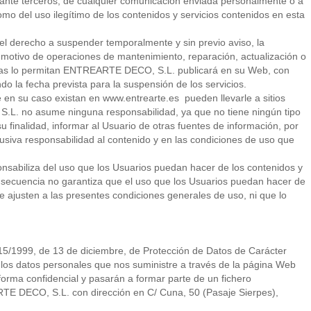
 ante terceros, de cualquier comunicación enviada personalmente o a
o del uso ilegítimo de los contenidos y servicios contenidos en esta
 derecho a suspender temporalmente y sin previo aviso, la
 motivo de operaciones de mantenimiento, reparación, actualización o
cias lo permitan ENTREARTE DECO, S.L. publicará en su Web, con
ndo la fecha prevista para la suspensión de los servicios.
en su caso existan en www.entrearte.es pueden llevarle a sitios
. no asume ninguna responsabilidad, ya que no tiene ningún tipo
u finalidad, informar al Usuario de otras fuentes de información, por
lusiva responsabilidad al contenido y en las condiciones de uso que
abiliza del uso que los Usuarios puedan hacer de los contenidos y
nsecuencia no garantiza que el uso que los Usuarios puedan hacer de
 se ajusten a las presentes condiciones generales de uso, ni que lo
15/1999, de 13 de diciembre, de Protección de Datos de Carácter
los datos personales que nos suministre a través de la página Web
orma confidencial y pasarán a formar parte de un fichero
TE DECO, S.L. con dirección en C/ Cuna, 50 (Pasaje Sierpes),