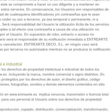
, éste se compromete a hacer un uso diligente y a mantener en
 estos servicios. En consecuencia, los Usuarios son responsables de
dad de cualesquiera identificadores y/o contraseñas que le sean
 ceder su uso a terceros, ya sea temporal o permanente, ni a
Será responsabilidad del Usuario la utilización ilícita de los servicios
mplee a tal efecto una contraseña a causa de una utilización no
 por el Usuario. En supuestos de robo, extravío o acceso no
uario será el responsable de su notificación inmediata a ENTREARTE
a su cancelación. ENTREARTE DECO, S.L. en ningún caso será
as por terceros no autorizados mientras no se produzca la notificación
 e industrial
os derechos de propiedad intelectual e industrial de todos los
.es incluyendo la marca, nombre comercial o signo distintivo. En
tán protegidos por los derechos de autor, el diseño gráfico, código
raciones, fotografías, sonidos y demás elementos contenidos en sitio
n en www.entrearte.es implica renuncia, transmisión o licencia total
para uso personal al Usuario sobre sus derechos de propiedad
reproducción, copiado, distribución, comercialización, transformación,