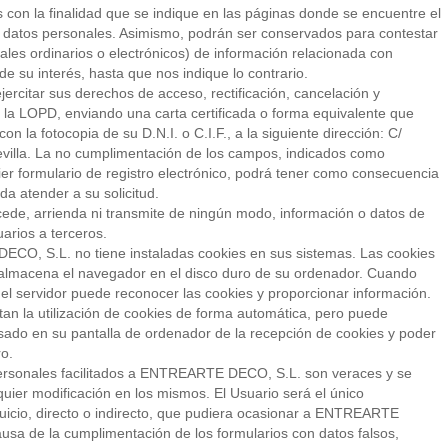
 con la finalidad que se indique en las páginas donde se encuentre el
e datos personales. Asimismo, podrán ser conservados para contestar
anales ordinarios o electrónicos) de información relacionada con
de su interés, hasta que nos indique lo contrario.
rcitar sus derechos de acceso, rectificación, cancelación y
n la LOPD, enviando una carta certificada o forma equivalente que
on la fotocopia de su D.N.I. o C.I.F., a la siguiente dirección: C/
evilla. La no cumplimentación de los campos, indicados como
ier formulario de registro electrónico, podrá tener como consecuencia
atender a su solicitud.
e, arrienda ni transmite de ningún modo, información o datos de
arios a terceros.
O, S.L. no tiene instaladas cookies en sus sistemas. Las cookies
almacena el navegador en el disco duro de su ordenador. Cuando
l servidor puede reconocer las cookies y proporcionar información.
n la utilización de cookies de forma automática, pero puede
sado en su pantalla de ordenador de la recepción de cookies y poder
ro.
Personales facilitados a ENTREARTE DECO, S.L. son veraces y se
ier modificación en los mismos. El Usuario será el único
uicio, directo o indirecto, que pudiera ocasionar a ENTREARTE
ausa de la cumplimentación de los formularios con datos falsos,