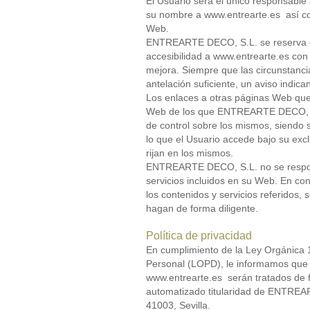
El Usuario será el único responsable
su nombre a www.entrearte.es así com
Web.
ENTREARTE DECO, S.L. se reserva el
accesibilidad a www.entrearte.es con
mejora. Siempre que las circunstan
antelación suficiente, un aviso indica
Los enlaces a otras páginas Web que 
Web de los que ENTREARTE DECO, S.L
de control sobre los mismos, siendo s
lo que el Usuario accede bajo su exc
rijan en los mismos.
ENTREARTE DECO, S.L. no se respons
servicios incluidos en su Web. En co
los contenidos y servicios referidos,
hagan de forma diligente.
Política de privacidad
En cumplimiento de la Ley Orgánica 
Personal (LOPD), le informamos que 
www.entrearte.es serán tratados de f
automatizado titularidad de ENTREAR
41003, Sevilla.