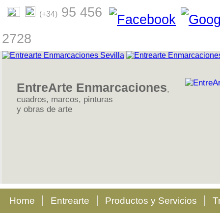
95 456
(+34)
2728
EntreArte Enmarcaciones
,
cuadros, marcos, pinturas
y obras de arte
Home
Entrearte
Productos y Servicios
T