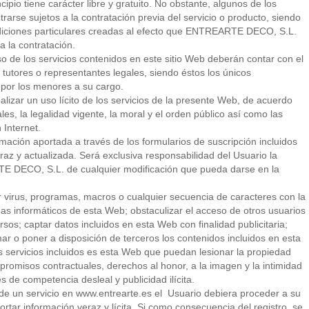
ipio tiene carácter libre y gratuito. No obstante, algunos de los
rarse sujetos a la contratación previa del servicio o producto, siendo
ndiciones particulares creadas al efecto que ENTREARTE DECO, S.L.
a la contratación.
de los servicios contenidos en este sitio Web deberán contar con el
tutores o representantes legales, siendo éstos los únicos
 por los menores a su cargo.
lizar un uso lícito de los servicios de la presente Web, de acuerdo
es, la legalidad vigente, la moral y el orden público así como las
Internet.
rmación aportada a través de los formularios de suscripción incluidos
eraz y actualizada. Será exclusiva responsabilidad del Usuario la
 DECO, S.L. de cualquier modificación que pueda darse en la
ir virus, programas, macros o cualquier secuencia de caracteres con la
emas informáticos de esta Web; obstaculizar el acceso de otros usuarios
os; captar datos incluidos en esta Web con finalidad publicitaria;
ormar o poner a disposición de terceros los contenidos incluidos en esta
s servicios incluidos es esta Web que puedan lesionar la propiedad
ompromisos contractuales, derechos al honor, a la imagen y la intimidad
s de competencia desleal y publicidad ilícita.
ón de un servicio en www.entrearte.es el Usuario debiera proceder a su
ortar información veraz y lícita. Si como consecuencia del registro, se