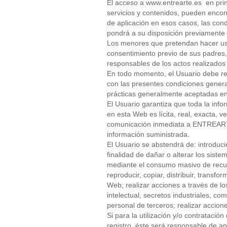
El acceso a www.entrearte.es en princ
servicios y contenidos, pueden encont
de aplicación en esos casos, las co
pondrá a su disposición previamente 
Los menores que pretendan hacer uso 
consentimiento previo de sus padres, 
responsables de los actos realizados
En todo momento, el Usuario debe rea
con las presentes condiciones general
prácticas generalmente aceptadas en 
El Usuario garantiza que toda la info
en esta Web es lícita, real, exacta, v
comunicación inmediata a ENTREARTE
información suministrada.
El Usuario se abstendrá de: introduc
finalidad de dañar o alterar los sist
mediante el consumo masivo de recurs
reproducir, copiar, distribuir, transf
Web; realizar acciones a través de lo
intelectual, secretos industriales, c
personal de terceros; realizar accione
Si para la utilización y/o contrataci
registro, éste será responsable de ap