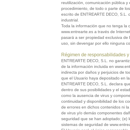
reutilización, comunicación pública y
procedimiento, de todo o parte de lo
escrito de ENTREARTE DECO, S.L. con
industrial.
Toda la información que no tenga la 
www.entrearte.es a través de Internet
pasará a ser propiedad exclusiva de
uso, sin devengar por ello ninguna c
Régimen de responsabilidades y 
ENTREARTE DECO, S.L. no garantiza la l
de la información incluida en www.ent
indirecta por daños y perjuicios de t
que el Usuario haya depositado en l
ENTREARTE DECO, S.L. declara que h
dentro de sus posibilidades y el esta
como la ausencia de virus y compone
continuidad y disponibilidad de los c
de errores en dichos contenidos ni la
de virus y/o demás componentes dañi
seguridad que se han adoptado; (e) l
sistemas de seguridad de www.entre