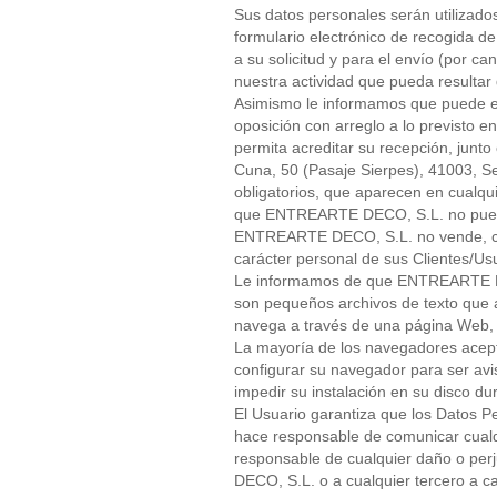
Sus datos personales serán utilizados
formulario electrónico de recogida d
a su solicitud y para el envío (por c
nuestra actividad que pueda resultar 
Asimismo le informamos que puede eje
oposición con arreglo a lo previsto e
permita acreditar su recepción, junto c
Cuna, 50 (Pasaje Sierpes), 41003, S
obligatorios, que aparecen en cualqu
que ENTREARTE DECO, S.L. no pueda 
ENTREARTE DECO, S.L. no vende, ced
carácter personal de sus Clientes/Usu
Le informamos de que ENTREARTE DEC
son pequeños archivos de texto que 
navega a través de una página Web, e
La mayoría de los navegadores acepta
configurar su navegador para ser avi
impedir su instalación en su disco du
El Usuario garantiza que los Datos 
hace responsable de comunicar cualqu
responsable de cualquier daño o perj
DECO, S.L. o a cualquier tercero a c