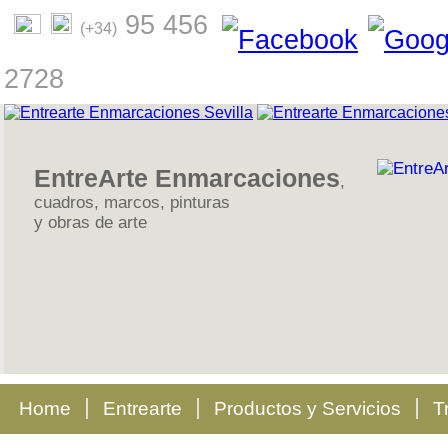
95 456
(+34)
2728
EntreArte Enmarcaciones
,
cuadros, marcos, pinturas
y obras de arte
Home
Entrearte
Productos y Servicios
T