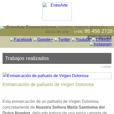
EntreArte Enmarcaciones
, cuadros, marcos, pinturas y
95 456 2728
(+34)
obras de arte
ver web clásica
Trabajos realizados
« volver
Enmarcación de pañuelo de Virgen Dolorosa
Esta enmarcación de un pañuelo de Virgen Dolorosa,
concretamente de
Nuestra Señora María Santísima del
Dulce Nombre
, delicado trabajo de una pieza cargada de